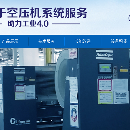
产品展示
技术服务
节能改造
设备租赁