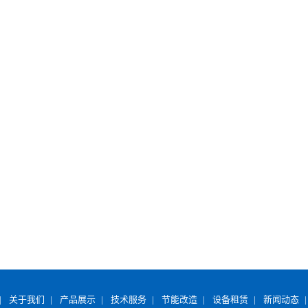
|
关于我们
|
产品展示
|
技术服务
|
节能改造
|
设备租赁
|
新闻动态
|