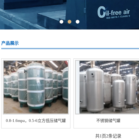
产品展示
0.8-1.6mpa，0.5-6立方低压储气罐
不锈钢储气罐
共
1
页
2
条记录